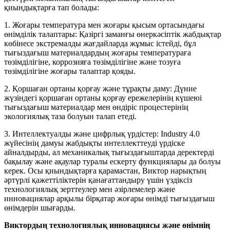
қиындықтарға тап болады:
1. Жоғары температура мен жоғары қысым ортасындағы
өнімділік талаптары: Қазіргі заманғы өнеркәсіптік жабдықтар
көбінесе экстремалды жағдайларда жұмыс істейді, бұл
тығыздағыш материалдардың жоғары температураға
төзімділігіне, коррозияға төзімділігіне және тозуға
төзімділігіне жоғары талаптар қояды.
2. Қоршаған ортаны қорғау және тұрақты даму: Дүние
жүзіндегі қоршаған ортаны қорғау ережелерінің күшеюі
тығыздағыш материалдар мен өндіріс процестерінің
экологиялық таза болуын талап етеді.
3. Интеллектуалды және цифрлық үрдістер: Industry 4.0
жүйесінің дамуы жабдықты интеллекттеуді үрдіске
айналдырды, ал механикалық тығыздағыштарда деректерді
бақылау және ақаулар туралы ескерту функциялары да болуы
керек. Осы қиындықтарға қарамастан, Виктор нарықтың
әртүрлі қажеттіліктерін қанағаттандыру үшін үздіксіз
технологиялық зерттеулер мен әзірлемелер және
инновациялар арқылы бірқатар жоғары өнімді тығыздағыш
өнімдерін шығарды.
Виктордың технологиялық инновациясы және өнімнің