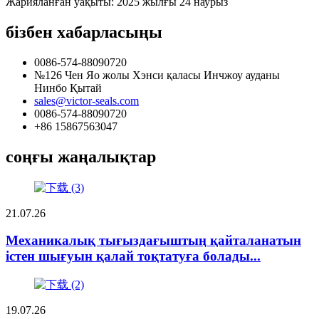
Жарияланған уақыты: 2025 жылғы 24 наурыз
бізбен хабарласыңы
0086-574-88090720
№126 Чен Яо жолы Хэнси қаласы Инчжоу ауданы
Нинбо Қытай
sales@victor-seals.com
0086-574-88090720
+86 15867563047
соңғы жаңалықтар
21.07.26
Механикалық тығыздағыштың қайталанатын
істен шығуын қалай тоқтатуға болады...
19.07.26