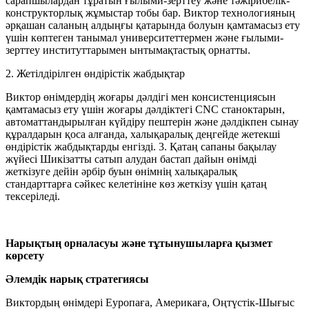
сарапшылардан тұратын ғылыми-зерттеу және тәжірибелік-
конструкторлық жұмыстар тобы бар. Виктор технологияның
әрқашан саланың алдыңғы қатарында болуын қамтамасыз ету
үшін көптеген танымал университеттермен және ғылыми-
зерттеу институттарымен ынтымақтастық орнатты.
2. Жетілдірілген өндірістік жабдықтар
Виктор өнімдердің жоғары дәлдігі мен консистенциясын
қамтамасыз ету үшін жоғары дәлдіктегі CNC станоктарын,
автоматтандырылған күйдіру пештерін және дәлдікпен сынау
құралдарын қоса алғанда, халықаралық деңгейде жетекші
өндірістік жабдықтарды енгізді. 3. Қатаң сапаны бақылау
жүйесі Шикізатты сатып алудан бастап дайын өнімді
жеткізуге дейін әрбір буын өнімнің халықаралық
стандарттарға сәйкес келетініне көз жеткізу үшін қатаң
тексеріледі.
Нарықтың орналасуы және тұтынушыларға қызмет
көрсету
Әлемдік нарық стратегиясы
Виктордың өнімдері Еуропаға, Америкаға, Оңтүстік-Шығыс