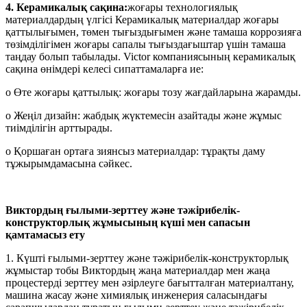
4. Керамикалық сақина:
жоғары технологиялық
материалдардың үлгісі Керамикалық материалдар жоғары
қаттылығымен, төмен тығыздығымен және тамаша коррозияға
төзімділігімен жоғары сапалы тығыздағыштар үшін тамаша
таңдау болып табылады. Victor компаниясының керамикалық
сақина өнімдері келесі сипаттамаларға ие:
o Өте жоғары қаттылық: жоғары тозу жағдайларына жарамды.
o Жеңіл дизайн: жабдық жүктемесін азайтады және жұмыс
тиімділігін арттырады.
o Қоршаған ортаға зиянсыз материалдар: тұрақты даму
тұжырымдамасына сәйкес.
Виктордың ғылыми-зерттеу және тәжірибелік-
конструкторлық жұмысының күші мен сапасын
қамтамасыз ету
1. Күшті ғылыми-зерттеу және тәжірибелік-конструкторлық
жұмыстар тобы Виктордың жаңа материалдар мен жаңа
процестерді зерттеу мен әзірлеуге бағытталған материалтану,
машина жасау және химиялық инженерия саласындағы