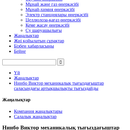
Мұнай және газ өнеркәсібі
Мұнай-химия өнеркәсібі
Электр станциялары өнеркәсібі
Целлюлоза-қағаз өнеркәсібі
Кеме жасау өнеркәсібі
Су шаруашылығы
Жаңалықтар
Жиі қойылатын сұрақтар
Бізбен хабарласыңы
Бейне
Үй
Жаңалықтар
Нинбо Виктор механикалық тығыздағыштар
саласындағы артықшылықты тығыздайды
Жаңалықтар
Компания жаңалықтары
Салалық жаңалықтар
Нинбо Виктор механикалық тығыздағыштар