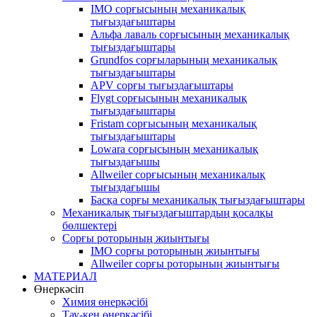
IMO сорғысының механикалық
тығыздағыштары
Альфа лаваль сорғысының механикалық
тығыздағыштары
Grundfos сорғыларының механикалық
тығыздағыштары
APV сорғы тығыздағыштары
Flygt сорғысының механикалық
тығыздағыштары
Fristam сорғысының механикалық
тығыздағыштары
Lowara сорғысының механикалық
тығыздағышы
Allweiler сорғысының механикалық
тығыздағышы
Басқа сорғы механикалық тығыздағыштары
Механикалық тығыздағыштардың қосалқы
бөлшектері
Сорғы роторының жиынтығы
IMO сорғы роторының жиынтығы
Allweiler сорғы роторының жиынтығы
МАТЕРИАЛ
Өнеркәсіп
Химия өнеркәсібі
Тау-кен өнеркәсібі