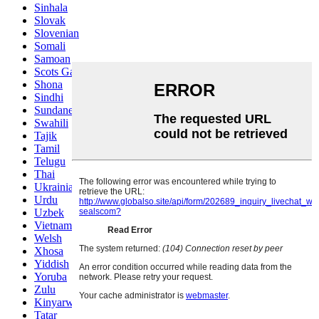
Sinhala
Slovak
Slovenian
Somali
Samoan
Scots Gaelic
Shona
Sindhi
Sundanese
Swahili
Tajik
Tamil
Telugu
Thai
Ukrainian
Urdu
Uzbek
Vietnamese
Welsh
Xhosa
Yiddish
Yoruba
Zulu
Kinyarwanda
Tatar