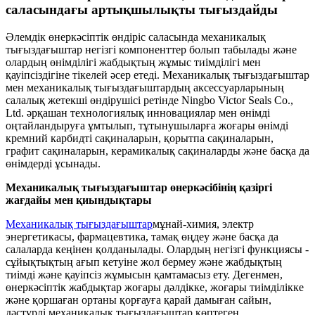
саласындағы артықшылықты тығыздайды
Әлемдік өнеркәсіптік өндіріс саласында механикалық
тығыздағыштар негізгі компоненттер болып табылады және
олардың өнімділігі жабдықтың жұмыс тиімділігі мен
қауіпсіздігіне тікелей әсер етеді. Механикалық тығыздағыштар
мен механикалық тығыздағыштардың аксессуарларының
салалық жетекші өндірушісі ретінде Ningbo Victor Seals Co.,
Ltd. әрқашан технологиялық инновациялар мен өнімді
оңтайландыруға ұмтылып, тұтынушыларға жоғары өнімді
кремний карбидті сақиналарын, қорытпа сақиналарын,
графит сақиналарын, керамикалық сақиналарды және басқа да
өнімдерді ұсынады.
Механикалық тығыздағыштар өнеркәсібінің қазіргі
жағдайы мен қиындықтары
Механикалық тығыздағыштар
мұнай-химия, электр
энергетикасы, фармацевтика, тамақ өңдеу және басқа да
салаларда кеңінен қолданылады. Олардың негізгі функциясы -
сұйықтықтың ағып кетуіне жол бермеу және жабдықтың
тиімді және қауіпсіз жұмысын қамтамасыз ету. Дегенмен,
өнеркәсіптік жабдықтар жоғары дәлдікке, жоғары тиімділікке
және қоршаған ортаны қорғауға қарай дамыған сайын,
дәстүрлі механикалық тығыздағыштар көптеген