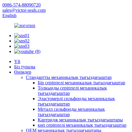
0086-574-88090720
sales@victor-seals.com
English
Үй
Біз туралы
Өнімдер
Стандартты механикалық тығыздағыштар
Бір серіппелі механикалық тығыздағыштар
Толқынды серіппелі механикалық
тығыздағыштар
Эластомерлі сильфонды механикалық
тығыздағыштар
Металл сильфонды механикалық
тығыздағыштар
Картридж механикалық тығыздағыштары
көп серіппелі механикалық тығыздағыштар
OEM механикалық тығыздағыштары