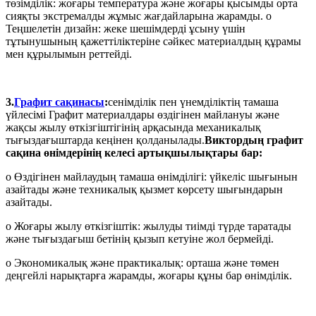
төзімділік: жоғары температура және жоғары қысымды орта
сияқты экстремалды жұмыс жағдайларына жарамды. o
Теңшелетін дизайн: жеке шешімдерді ұсыну үшін
тұтынушының қажеттіліктеріне сәйкес материалдың құрамы
мен құрылымын реттейді.
3.
Графит сақинасы
:
сенімділік пен үнемділіктің тамаша
үйлесімі Графит материалдары өздігінен майлануы және
жақсы жылу өткізгіштігінің арқасында механикалық
тығыздағыштарда кеңінен қолданылады.
Виктордың графит
сақина өнімдерінің келесі артықшылықтары бар:
o Өздігінен майлаудың тамаша өнімділігі: үйкеліс шығынын
азайтады және техникалық қызмет көрсету шығындарын
азайтады.
o Жоғары жылу өткізгіштік: жылуды тиімді түрде таратады
және тығыздағыш бетінің қызып кетуіне жол бермейді.
o Экономикалық және практикалық: орташа және төмен
деңгейлі нарықтарға жарамды, жоғары құны бар өнімділік.