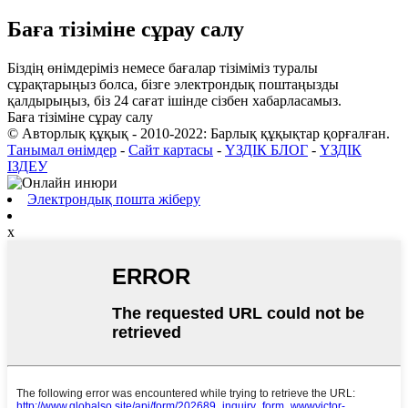
Баға тізіміне сұрау салу
Біздің өнімдеріміз немесе бағалар тізіміміз туралы
сұрақтарыңыз болса, бізге электрондық поштаңызды
қалдырыңыз, біз 24 сағат ішінде сізбен хабарласамыз.
Баға тізіміне сұрау салу
© Авторлық құқық - 2010-2022: Барлық құқықтар қорғалған.
Танымал өнімдер
-
Сайт картасы
-
ҮЗДІК БЛОГ
-
ҮЗДІК
ІЗДЕУ
Электрондық пошта жіберу
x