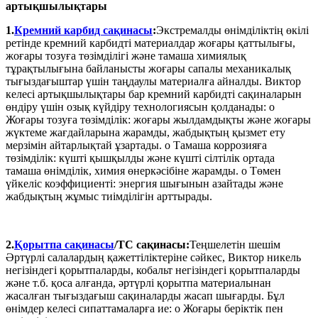
артықшылықтары
1.
Кремний карбид сақинасы
:
Экстремалды өнімділіктің өкілі
ретінде кремний карбидті материалдар жоғары қаттылығы,
жоғары тозуға төзімділігі және тамаша химиялық
тұрақтылығына байланысты жоғары сапалы механикалық
тығыздағыштар үшін таңдаулы материалға айналды. Виктор
келесі артықшылықтары бар кремний карбидті сақиналарын
өндіру үшін озық күйдіру технологиясын қолданады: o
Жоғары тозуға төзімділік: жоғары жылдамдықты және жоғары
жүктеме жағдайларына жарамды, жабдықтың қызмет ету
мерзімін айтарлықтай ұзартады. o Тамаша коррозияға
төзімділік: күшті қышқылды және күшті сілтілік ортада
тамаша өнімділік, химия өнеркәсібіне жарамды. o Төмен
үйкеліс коэффициенті: энергия шығынын азайтады және
жабдықтың жұмыс тиімділігін арттырады.
2.
Қорытпа сақинасы
/TC сақинасы:
Теңшелетін шешім
Әртүрлі салалардың қажеттіліктеріне сәйкес, Виктор никель
негізіндегі қорытпаларды, кобальт негізіндегі қорытпаларды
және т.б. қоса алғанда, әртүрлі қорытпа материалынан
жасалған тығыздағыш сақиналарды жасап шығарды. Бұл
өнімдер келесі сипаттамаларға ие: o Жоғары беріктік пен