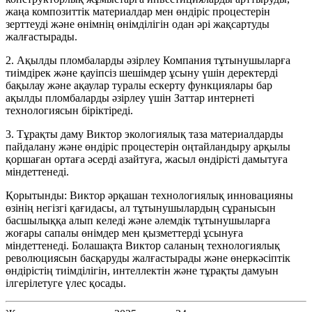
жаңа композиттік материалдар мен өндіріс процестерін
зерттеуді және өнімнің өнімділігін одан әрі жақсартуды
жалғастырады.
2. Ақылды пломбаларды әзірлеу Компания тұтынушыларға
тиімдірек және қауіпсіз шешімдер ұсыну үшін деректерді
бақылау және ақаулар туралы ескерту функциялары бар
ақылды пломбаларды әзірлеу үшін Заттар интернеті
технологиясын біріктіреді.
3. Тұрақты даму Виктор экологиялық таза материалдарды
пайдалану және өндіріс процестерін оңтайландыру арқылы
қоршаған ортаға әсерді азайтуға, жасыл өндірісті дамытуға
міндеттенеді.
Қорытынды: Виктор әрқашан технологиялық инновацияны
өзінің негізгі қағидасы, ал тұтынушылардың сұранысын
басшылыққа алып келеді және әлемдік тұтынушыларға
жоғары сапалы өнімдер мен қызметтерді ұсынуға
міндеттенеді. Болашақта Виктор саланың технологиялық
революциясын басқаруды жалғастырады және өнеркәсіптік
өндірістің тиімділігін, интеллектін және тұрақты дамуын
ілгерілетуге үлес қосады.