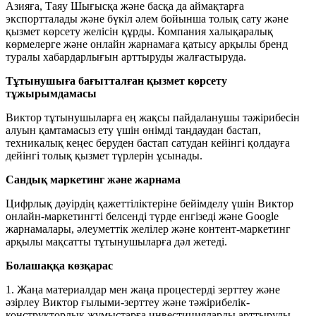
Азияға, Таяу Шығысқа және басқа да аймақтарға
экспортталады және бүкіл әлем бойынша толық сату және
қызмет көрсету желісін құрды. Компания халықаралық
көрмелерге және онлайн жарнамаға қатысу арқылы бренд
туралы хабардарлығын арттыруды жалғастыруда.
Тұтынушыға бағытталған қызмет көрсету
тұжырымдамасы
Виктор тұтынушыларға ең жақсы пайдаланушы тәжірибесін
алуын қамтамасыз ету үшін өнімді таңдаудан бастап,
техникалық кеңес беруден бастап сатудан кейінгі қолдауға
дейінгі толық қызмет түрлерін ұсынады.
Сандық маркетинг және жарнама
Цифрлық дәуірдің қажеттіліктеріне бейімделу үшін Виктор
онлайн-маркетингті белсенді түрде енгізеді және Google
жарнамалары, әлеуметтік желілер және контент-маркетинг
арқылы мақсатты тұтынушыларға дәл жетеді.
Болашаққа көзқарас
1. Жаңа материалдар мен жаңа процестерді зерттеу және
әзірлеу Виктор ғылыми-зерттеу және тәжірибелік-
конструкторлық жұмыстарға инвестицияларды арттыруды,