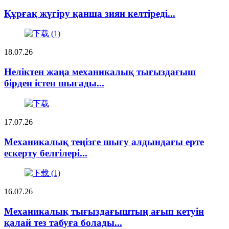
Құрғақ жүгіру қанша зиян келтіреді...
18.07.26
Неліктен жаңа механикалық тығыздағыш
бірден істен шығады...
17.07.26
Механикалық теңізге шығу алдындағы ерте
ескерту белгілері...
16.07.26
Механикалық тығыздағыштың ағып кетуін
қалай тез табуға болады...