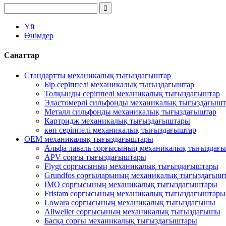
Үй
Өнімдер
Санаттар
Стандартты механикалық тығыздағыштар
Бір серіппелі механикалық тығыздағыштар
Толқынды серіппелі механикалық тығыздағыштар
Эластомерлі сильфонды механикалық тығыздағышт
Металл сильфонды механикалық тығыздағыштар
Картридж механикалық тығыздағыштары
көп серіппелі механикалық тығыздағыштар
OEM механикалық тығыздағыштары
Альфа лаваль сорғысының механикалық тығыздағ
APV сорғы тығыздағыштары
Flygt сорғысының механикалық тығыздағыштары
Grundfos сорғыларының механикалық тығыздағыш
IMO сорғысының механикалық тығыздағыштары
Fristam сорғысының механикалық тығыздағыштары
Lowara сорғысының механикалық тығыздағышы
Allweiler сорғысының механикалық тығыздағышы
Басқа сорғы механикалық тығыздағыштары