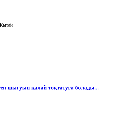
 Қытай
н шығуын қалай тоқтатуға болады...