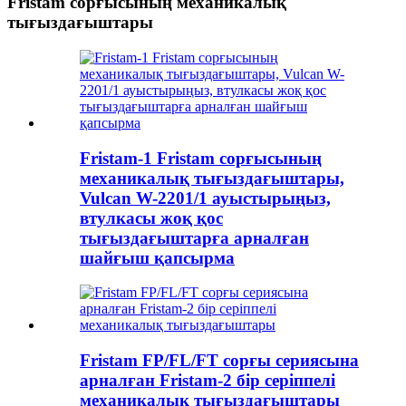
Fristam сорғысының механикалық
тығыздағыштары
Fristam-1 Fristam сорғысының
механикалық тығыздағыштары,
Vulcan W-2201/1 ауыстырыңыз,
втулкасы жоқ қос
тығыздағыштарға арналған
шайғыш қапсырма
Fristam FP/FL/FT сорғы сериясына
арналған Fristam-2 бір серіппелі
механикалық тығыздағыштары