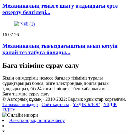
Механикалық теңізге шығу алдындағы ерте
ескерту белгілері...
16.07.26
Механикалық тығыздағыштың ағып кетуін
қалай тез табуға болады...
Баға тізіміне сұрау салу
Біздің өнімдеріміз немесе бағалар тізіміміз туралы
сұрақтарыңыз болса, бізге электрондық поштаңызды
қалдырыңыз, біз 24 сағат ішінде сізбен хабарласамыз.
Баға тізіміне сұрау салу
© Авторлық құқық - 2010-2022: Барлық құқықтар қорғалған.
Танымал өнімдер
-
Сайт картасы
-
ҮЗДІК БЛОГ
-
ҮЗДІК
ІЗДЕУ
Электрондық пошта жіберу
x