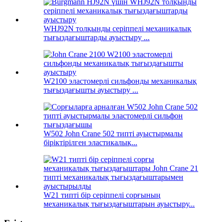
WHJ92N толқынды серіппелі механикалық
тығыздағыштарды ауыстыру ...
W2100 эластомерлі сильфонды механикалық
тығыздағышты ауыстыру ...
W502 John Crane 502 типті ауыстырмалы
біріктірілген эластикалық...
W21 типті бір серіппелі сорғының
механикалық тығыздағыштарын ауыстыру...