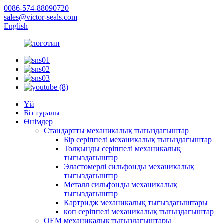
0086-574-88090720
sales@victor-seals.com
English
Үй
Біз туралы
Өнімдер
Стандартты механикалық тығыздағыштар
Бір серіппелі механикалық тығыздағыштар
Толқынды серіппелі механикалық
тығыздағыштар
Эластомерлі сильфонды механикалық
тығыздағыштар
Металл сильфонды механикалық
тығыздағыштар
Картридж механикалық тығыздағыштары
көп серіппелі механикалық тығыздағыштар
OEM механикалық тығыздағыштары