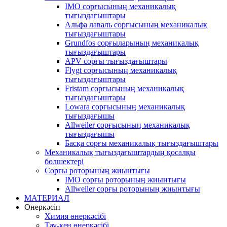
IMO сорғысының механикалық
тығыздағыштары
Альфа лаваль сорғысының механикалық
тығыздағыштары
Grundfos сорғыларының механикалық
тығыздағыштары
APV сорғы тығыздағыштары
Flygt сорғысының механикалық
тығыздағыштары
Fristam сорғысының механикалық
тығыздағыштары
Lowara сорғысының механикалық
тығыздағышы
Allweiler сорғысының механикалық
тығыздағышы
Басқа сорғы механикалық тығыздағыштары
Механикалық тығыздағыштардың қосалқы
бөлшектері
Сорғы роторының жиынтығы
IMO сорғы роторының жиынтығы
Allweiler сорғы роторының жиынтығы
МАТЕРИАЛ
Өнеркәсіп
Химия өнеркәсібі
Тау-кен өнеркәсібі