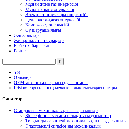
Мұнай және газ өнеркәсібі
Мұнай-химия өнеркәсібі
Электр станциялары өнеркәсібі
Целлюлоза-қағаз өнеркәсібі
Кеме жасау өнеркәсібі
Су шаруашылығы
Жаңалықтар
Жиі қойылатын сұрақтар
Бізбен хабарласыңы
Бейне
Үй
Өнімдер
OEM механикалық тығыздағыштары
Fristam сорғысының механикалық тығыздағыштары
Санаттар
Стандартты механикалық тығыздағыштар
Бір серіппелі механикалық тығыздағыштар
Толқынды серіппелі механикалық тығыздағыштар
Эластомерлі сильфонды механикалық