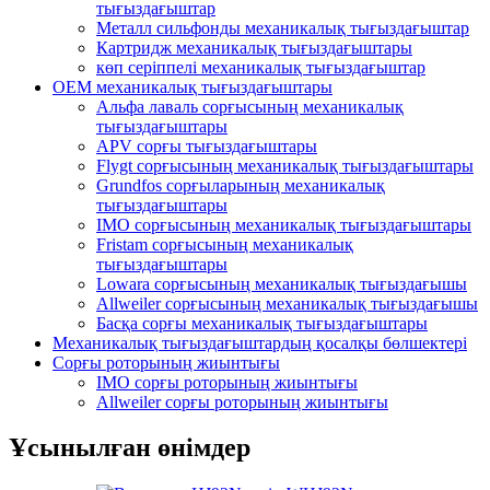
тығыздағыштар
Металл сильфонды механикалық тығыздағыштар
Картридж механикалық тығыздағыштары
көп серіппелі механикалық тығыздағыштар
OEM механикалық тығыздағыштары
Альфа лаваль сорғысының механикалық
тығыздағыштары
APV сорғы тығыздағыштары
Flygt сорғысының механикалық тығыздағыштары
Grundfos сорғыларының механикалық
тығыздағыштары
IMO сорғысының механикалық тығыздағыштары
Fristam сорғысының механикалық
тығыздағыштары
Lowara сорғысының механикалық тығыздағышы
Allweiler сорғысының механикалық тығыздағышы
Басқа сорғы механикалық тығыздағыштары
Механикалық тығыздағыштардың қосалқы бөлшектері
Сорғы роторының жиынтығы
IMO сорғы роторының жиынтығы
Allweiler сорғы роторының жиынтығы
Ұсынылған өнімдер