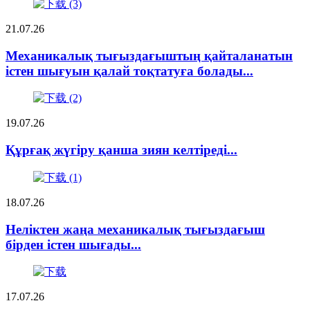
21.07.26
Механикалық тығыздағыштың қайталанатын
істен шығуын қалай тоқтатуға болады...
19.07.26
Құрғақ жүгіру қанша зиян келтіреді...
18.07.26
Неліктен жаңа механикалық тығыздағыш
бірден істен шығады...
17.07.26