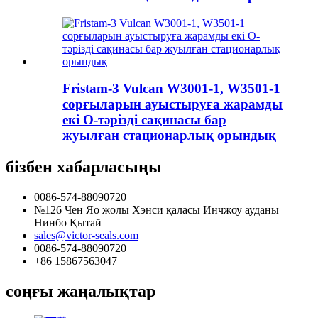
Fristam-3 Vulcan W3001-1, W3501-1
сорғыларын ауыстыруға жарамды
екі O-тәрізді сақинасы бар
жуылған стационарлық орындық
бізбен хабарласыңы
0086-574-88090720
№126 Чен Яо жолы Хэнси қаласы Инчжоу ауданы
Нинбо Қытай
sales@victor-seals.com
0086-574-88090720
+86 15867563047
соңғы жаңалықтар