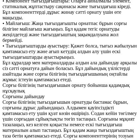
• Компонент тығыздағыштары: Оларға айналмалы элемент,
статикалық жұптастыру сақинасы және тығыздағыш кіреді.
Бұл компоненттерді дұрыс жинау сәтті орнату үшін өте
маңызды.
• Майлағыш: Жаңа тығыздағышты орнатпас бұрын сорғы
білігіне майлағыш жағыңыз. Бұл қадам тегіс орнатуды
жеңілдетеді және тығыздағыштың зақымдалуына жол
бермейді.
• Тығыздағыштарды ауыстыру: Қажет болса, тығыз жабылуын
қамтамасыз ету және ағып кетудің алдын алу үшін ескі
тығыздағыштарды ауыстырыңыз.
Бұл құралдар мен материалдарды алдын ала дайындау арқылы
сіз сәтті орнатуға дайын боласыз. Бұл дайындық үзілістерді
азайтады және сорғы білігінің тығыздағышының оңтайлы
жұмыс істеуін қамтамасыз етеді.
Сорғы білігінің тығыздағышын орнату бойынша қадамдық
нұсқаулық
Сорғыны дайындау
Сорғы білігінің тығыздағышын орнатуды бастамас бұрын,
сорғыны дұрыс дайындаңыз. Алдымен қауіпсіздікті
қамтамасыз ету үшін қуат көзін өшіріңіз. Содан кейін төгілмеу
үшін сорғыдан сұйықтықты төгіп тастаңыз. Сорғыны мұқият
тазалаңыз, кез келген қоқысты немесе ескі тығыздағыш
материалын алып тастаңыз. Бұл қадам жаңа тығыздағыштың
таза бетін қамтамасыз етеді. Сорғы компоненттерінің тозуын