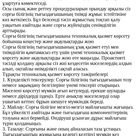
ұзартуға көмектеседі.
Осы сынақ және реттеу процедураларын орындау арқылы сіз
сорғы білігінің тығыздағышының тиімді жұмыс істейтініне
көз жеткізесіз. Бұл белсенді тәсіл жұмыстың тоқтап қалу
уақытын азайтады және сорғы жүйеңіздің сенімділігін
арттырады.
Сорғы білігінің тығыздағышына техникалық қызмет көрсету
бойынша кеңестер және ақаулықтарды жою
Сорғы білігінің тығыздағышының ұзақ қызмет етуі мен
тиімділігін қамтамасыз ету үшін үнемі техникалық қызмет
көрсету және ақаулықтарды жою өте маңызды. Проактивті
тәсілді қолдану арқылы сіз жиі кездесетін мәселелердің алдын
алып, оңтайлы өнімділікті сақтай аласыз.
Тұрақты техникалық қызмет көрсету тәжірибелері
1. Күнделікті тексерулер: Сорғы білігінің тығыздағышын тозу
немесе зақымдану белгілеріне үнемі тексеріп отырыңыз.
Мәселені көрсетуі мүмкін ағып кетулерді, ерекше шуларды
немесе дірілдерді іздеңіз. Ерте анықтау мәселелерді олар
ушығып кетпес бұрын шешуге мүмкіндік береді.
2. Майлау: Сорғы білігіне мезгіл-мезгіл майлағышты жағыңыз.
Бұл үйкелісті азайтады және тығыздағыш компоненттерінің
тозуына жол бермейді. Өндіруші ұсынған дұрыс майлағыш
түрін қолданыңыз.
3. Тазалау: Сорғыны және оның айналасын таза ұстаңыз.
Тығыздағыштың жұмысына кедергі келтіруі мүмкін кез