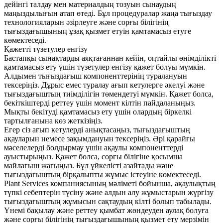
дейінгі талдау мен материалдың тозуын сынаудың
маңыздылығын атап өтеді. Бұл процедуралар жаңа тығыздау
технологияларын әзірлеуге және сорғы білігінің
тығыздағышының ұзақ қызмет етуін қамтамасыз етуге
көмектеседі.
Қажетті түзетулер енгізу
Бастапқы сынақтарды аяқтағаннан кейін, оңтайлы өнімділікті
қамтамасыз ету үшін түзетулер енгізу қажет болуы мүмкін.
Алдымен тығыздағыш компоненттерінің туралануын
тексеріңіз. Дұрыс емес туралау ағып кетулерге әкелуі және
тығыздағыштың тиімділігін төмендетуі мүмкін. Қажет болса,
бекіткіштерді реттеу үшін момент кілтін пайдаланыңыз.
Мықты бекітуді қамтамасыз ету үшін олардың біркелкі
тартылғанына көз жеткізіңіз.
Егер сіз ағып кетулерді анықтасаңыз, тығыздағыштың
ақауларын немесе зақымдануын тексеріңіз. Әрі қарайғы
мәселелерді болдырмау үшін ақаулы компоненттерді
ауыстырыңыз. Қажет болса, сорғы білігіне қосымша
майлағыш жағыңыз. Бұл үйкелісті азайтады және
тығыздағыштың бірқалыпты жұмыс істеуіне көмектеседі.
Plant Services компаниясының мәліметі бойынша, ақаулықтың
түпкі себептерін түсіну және алдын алу жұмыстарын жүргізу
тығыздағыштың жұмысын сақтаудың кілті болып табылады.
Үнемі бақылау және реттеу қымбат жөндеуден аулақ болуға
және сорғы білігінің тығыздағышының қызмет ету мерзімін