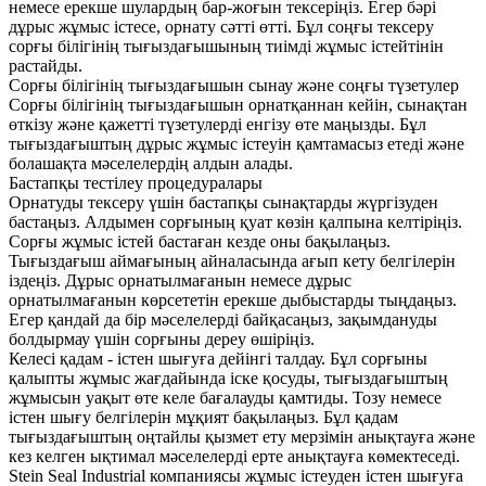
немесе ерекше шулардың бар-жоғын тексеріңіз. Егер бәрі
дұрыс жұмыс істесе, орнату сәтті өтті. Бұл соңғы тексеру
сорғы білігінің тығыздағышының тиімді жұмыс істейтінін
растайды.
Сорғы білігінің тығыздағышын сынау және соңғы түзетулер
Сорғы білігінің тығыздағышын орнатқаннан кейін, сынақтан
өткізу және қажетті түзетулерді енгізу өте маңызды. Бұл
тығыздағыштың дұрыс жұмыс істеуін қамтамасыз етеді және
болашақта мәселелердің алдын алады.
Бастапқы тестілеу процедуралары
Орнатуды тексеру үшін бастапқы сынақтарды жүргізуден
бастаңыз. Алдымен сорғының қуат көзін қалпына келтіріңіз.
Сорғы жұмыс істей бастаған кезде оны бақылаңыз.
Тығыздағыш аймағының айналасында ағып кету белгілерін
іздеңіз. Дұрыс орнатылмағанын немесе дұрыс
орнатылмағанын көрсететін ерекше дыбыстарды тыңдаңыз.
Егер қандай да бір мәселелерді байқасаңыз, зақымдануды
болдырмау үшін сорғыны дереу өшіріңіз.
Келесі қадам - ​​істен шығуға дейінгі талдау. Бұл сорғыны
қалыпты жұмыс жағдайында іске қосуды, тығыздағыштың
жұмысын уақыт өте келе бағалауды қамтиды. Тозу немесе
істен шығу белгілерін мұқият бақылаңыз. Бұл қадам
тығыздағыштың оңтайлы қызмет ету мерзімін анықтауға және
кез келген ықтимал мәселелерді ерте анықтауға көмектеседі.
Stein Seal Industrial компаниясы жұмыс істеуден істен шығуға