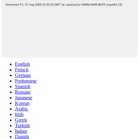
English
French
German
Portuguese
Spanish
Russian
Japanese
Korean
Arabic
Irish
Greek
Turkish
Italian
Danish