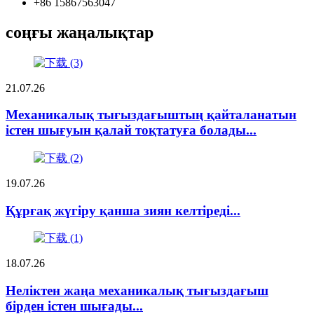
+86 15867563047
соңғы жаңалықтар
21.07.26
Механикалық тығыздағыштың қайталанатын
істен шығуын қалай тоқтатуға болады...
19.07.26
Құрғақ жүгіру қанша зиян келтіреді...
18.07.26
Неліктен жаңа механикалық тығыздағыш
бірден істен шығады...