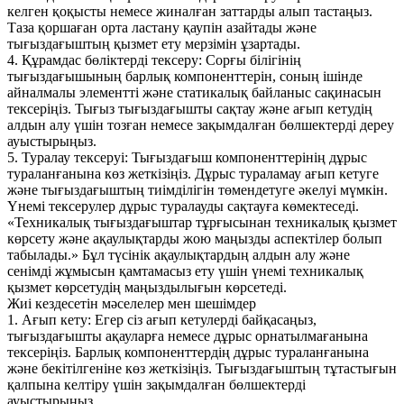
келген қоқысты немесе жиналған заттарды алып тастаңыз.
Таза қоршаған орта ластану қаупін азайтады және
тығыздағыштың қызмет ету мерзімін ұзартады.
4. Құрамдас бөліктерді тексеру: Сорғы білігінің
тығыздағышының барлық компоненттерін, соның ішінде
айналмалы элементті және статикалық байланыс сақинасын
тексеріңіз. Тығыз тығыздағышты сақтау және ағып кетудің
алдын алу үшін тозған немесе зақымдалған бөлшектерді дереу
ауыстырыңыз.
5. Туралау тексеруі: Тығыздағыш компоненттерінің дұрыс
тураланғанына көз жеткізіңіз. Дұрыс тураламау ағып кетуге
және тығыздағыштың тиімділігін төмендетуге әкелуі мүмкін.
Үнемі тексерулер дұрыс туралауды сақтауға көмектеседі.
«Техникалық тығыздағыштар тұрғысынан техникалық қызмет
көрсету және ақаулықтарды жою маңызды аспектілер болып
табылады.» Бұл түсінік ақаулықтардың алдын алу және
сенімді жұмысын қамтамасыз ету үшін үнемі техникалық
қызмет көрсетудің маңыздылығын көрсетеді.
Жиі кездесетін мәселелер мен шешімдер
1. Ағып кету: Егер сіз ағып кетулерді байқасаңыз,
тығыздағышты ақауларға немесе дұрыс орнатылмағанына
тексеріңіз. Барлық компоненттердің дұрыс тураланғанына
және бекітілгеніне көз жеткізіңіз. Тығыздағыштың тұтастығын
қалпына келтіру үшін зақымдалған бөлшектерді
ауыстырыңыз.