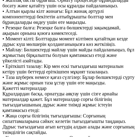
• Жалпақ басты бұрағыш: Орнату процесінде бұрандаларды
босату және қатайту үшін осы құралды пайдаланыңыз.
• Алтын қырлы кілт жинағы: Бұл жинақ әртүрлі
компоненттерді бекітетін алтыбұрышты болттар мен
бұрандаларды өңдеу үшін өте маңызды.
• Резеңке балға: Резеңке балға бөлшектерді зақымдамай,
ақырын орнына қоюға көмектеседі.
• Момент кілті: Болттарды момент кілтімен қатайтқан кезде
дұрыс күш мөлшерін қолданғаныңызға көз жеткізіңіз.
• Майлау: Бөлшектерді майлау үшін майды пайдаланыңыз, бұл
жұмыстың бірқалыпты болуын қамтамасыз етеді және
үйкелісті азайтады.
• Еріткішті тазалау: Кір мен ескі тығыздағыш материалын
кетіру үшін беттерді еріткішпен мұқият тазалаңыз.
• Таза шүберек немесе қағаз сүлгілер: Бұлар бөлшектерді сүрту
және жұмыс орнын таза ұстау үшін өте маңызды.
Қажетті материалдар
Құралдардан басқа, орнатуды аяқтау үшін сізге арнайы
материалдар қажет. Бұл материалдар сорғы білігінің
тығыздағышының дұрыс және тиімді жұмыс істеуін
қамтамасыз етеді:
• Жаңа сорғы білігінің тығыздағышы: Сорғының
сипаттамаларына сәйкес келетін тығыздағышты таңдаңыз.
Дұрыс тығыздағыш ағып кетудің алдын алады және сорғының
тиімділігін сақтайды.