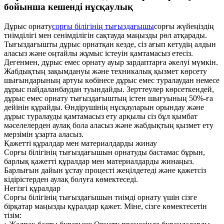
бойынша кешенді нұсқаулық
Дұрыс орнату
сорғы білігінің тығыздағышы
сорғы жүйеңіздің
тиімділігі мен сенімділігін сақтауда маңызды рөл атқарады.
Тығыздағышты дұрыс орнатқан кезде, сіз ағып кетудің алдын
аласыз және оңтайлы жұмыс істеуін қамтамасыз етесіз.
Дегенмен, дұрыс емес орнату ауыр зардаптарға әкелуі мүмкін.
Жабдықтың зақымдануы және техникалық қызмет көрсету
шығындарының артуы көбінесе дұрыс емес туралаудан немесе
дұрыс пайдаланбаудан туындайды. Зерттеулер көрсеткендей,
дұрыс емес орнату тығыздағыштың істен шығуының 50%-ға
дейінін құрайды. Өндірушінің нұсқауларын орындау және
дұрыс туралауды қамтамасыз ету арқылы сіз бұл қымбат
мәселелерден аулақ бола аласыз және жабдықтың қызмет ету
мерзімін ұзарта аласыз.
Қажетті құралдар мен материалдарды жинау
Сорғы білігінің тығыздағышын орнатуды бастамас бұрын,
барлық қажетті құралдар мен материалдарды жинаңыз.
Барлығын дайын ұстау процесті жеңілдетеді және қажетсіз
кідірістерден аулақ болуға көмектеседі.
Негізгі құралдар
Сорғы білігінің тығыздағышын тиімді орнату үшін сізге
бірқатар маңызды құралдар қажет. Міне, сізге көмектесетін
тізім: