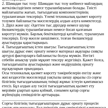
2. Шамадан тыс тозу: Шамадан тыс тозу көбінесе майлаудың
жеткіліксіздігінен немесе тураланбауынан болады. Тиісті
майлағышты жағып, тығыздағыш компоненттерінің
тураланғанын тексеріңіз. Үнемі техникалық қызмет көрсету
тозумен байланысты мәселелердің алдын алуға көмектеседі.
3. Діріл және шу: Әдеттен тыс дірілдер немесе шулар
бөлшектердің тураланбағанын немесе босап қалғанын
көрсетуі мүмкін. Барлық бекіткіштерді қатайтып, туралануын
тексеріңіз. Егер мәселе шешілмесе, тозған бөлшектерді
ауыстыруды қарастырыңыз.
4. Тығыздағыштың істен шығуы: Тығыздағыштың істен
шығуы дұрыс емес орнату немесе материал ақаулары сияқты
әртүрлі факторларға байланысты болуы мүмкін. Негізгі
себебін анықтау үшін мұқият тексеру жүргізіңіз. Қажет болса,
тығыздағышты ауыстырыңыз және өндірушінің орнату
нұсқауларын орындаңыз.
Осы техникалық қызмет көрсету тәжірибелерін енгізу және
жиі кездесетін мәселелерді уақтылы шешу арқылы сіз сорғы
білігінің тығыздағышының тиімді жұмыс істеуін қамтамасыз
етесіз. Бұл алдын алу тәсілі тығыздағыштың қызмет ету
мерзімін ұзартып қана қоймай, сонымен қатар сорғы
жүйеңіздің сенімділігін арттырады.
____________________________________________
Сорғы білігінің тығыздағыштарын дұрыс орнату процесін
сақтау өте маңызды. Бұл тиімділік пен сенімділікті қамтамасыз