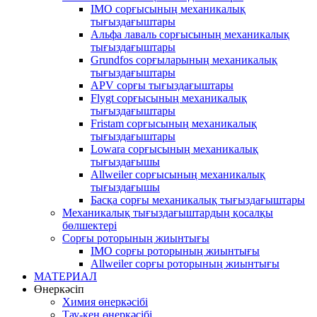
IMO сорғысының механикалық
тығыздағыштары
Альфа лаваль сорғысының механикалық
тығыздағыштары
Grundfos сорғыларының механикалық
тығыздағыштары
APV сорғы тығыздағыштары
Flygt сорғысының механикалық
тығыздағыштары
Fristam сорғысының механикалық
тығыздағыштары
Lowara сорғысының механикалық
тығыздағышы
Allweiler сорғысының механикалық
тығыздағышы
Басқа сорғы механикалық тығыздағыштары
Механикалық тығыздағыштардың қосалқы
бөлшектері
Сорғы роторының жиынтығы
IMO сорғы роторының жиынтығы
Allweiler сорғы роторының жиынтығы
МАТЕРИАЛ
Өнеркәсіп
Химия өнеркәсібі
Тау-кен өнеркәсібі