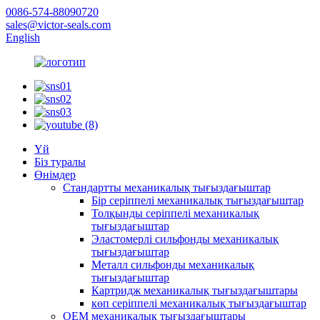
0086-574-88090720
sales@victor-seals.com
English
Үй
Біз туралы
Өнімдер
Стандартты механикалық тығыздағыштар
Бір серіппелі механикалық тығыздағыштар
Толқынды серіппелі механикалық
тығыздағыштар
Эластомерлі сильфонды механикалық
тығыздағыштар
Металл сильфонды механикалық
тығыздағыштар
Картридж механикалық тығыздағыштары
көп серіппелі механикалық тығыздағыштар
OEM механикалық тығыздағыштары