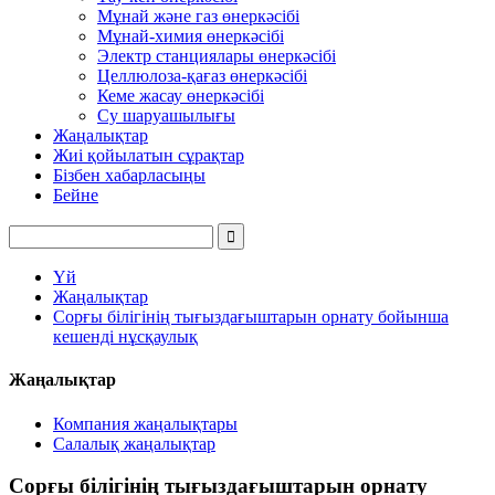
Мұнай және газ өнеркәсібі
Мұнай-химия өнеркәсібі
Электр станциялары өнеркәсібі
Целлюлоза-қағаз өнеркәсібі
Кеме жасау өнеркәсібі
Су шаруашылығы
Жаңалықтар
Жиі қойылатын сұрақтар
Бізбен хабарласыңы
Бейне
Үй
Жаңалықтар
Сорғы білігінің тығыздағыштарын орнату бойынша
кешенді нұсқаулық
Жаңалықтар
Компания жаңалықтары
Салалық жаңалықтар
Сорғы білігінің тығыздағыштарын орнату