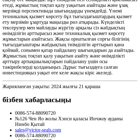
етеді, жұмыстың тоқтап қалу уақытын азайтады және ұзақ
мерзімді перспективада шығындарды үнемдейді. Үнемі
техникалық қызмет көрсету бұл тығыздағыштардың қызмет
ету мерзімін ұзартуда маңызды рөл атқарады. Күнделікті
тексерулер мен майлауды жүргізу арқылы сіз жабдықтың
өнімділігін арттырасыз және техникалық қызмет көрсету
жұмыстарын азайтасыз. Жақсы орнатылған сорғы білігінің
тығыздағыштары жабдықтың тиімділігін арттырып қана
қоймай, сонымен қатар пайдалану шығындарын да азайтады.
Жұмыстың тоқтап қалу уақытын азайту және өнімділікті
арттыру артықшылықтарын пайдалану үшін осы
тәжірибелерді қолданыңыз. Дұрыс тығыздауға салған
инвестицияңыз уақыт өте келе жақсы кіріс әкеледі.
Жарияланған уақыты: 2024 жылғы 21 қараша
бізбен хабарласыңы
0086-574-88090720
№126 Чен Яо жолы Хэнси қаласы Инчжоу ауданы
Нинбо Қытай
sales@victor-seals.com
0086-574-88090720