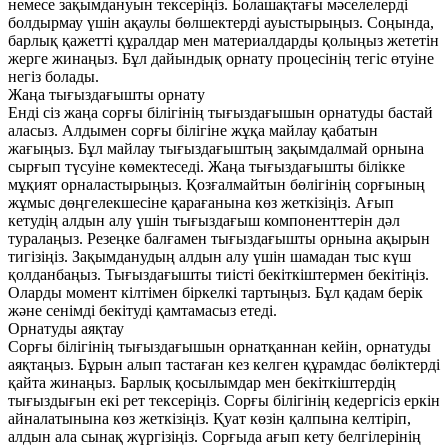
немесе зақымдануын тексеріңіз. Болашақтағы мәселелерді
болдырмау үшін ақаулы бөлшектерді ауыстырыңыз. Соңында,
барлық қажетті құралдар мен материалдарды қолыңыз жететін
жерге жинаңыз. Бұл дайындық орнату процесінің тегіс өтуіне
негіз болады.
Жаңа тығыздағышты орнату
Енді сіз жаңа сорғы білігінің тығыздағышын орнатуды бастай
аласыз. Алдымен сорғы білігіне жұқа майлау қабатын
жағыңыз. Бұл майлау тығыздағыштың зақымдалмай орнына
сырғып түсуіне көмектеседі. Жаңа тығыздағышты білікке
мұқият орналастырыңыз. Қозғалмайтын бөлігінің сорғының
жұмыс дөңгелекшесіне қарағанына көз жеткізіңіз. Ағып
кетудің алдын алу үшін тығыздағыш компоненттерін дәл
туралаңыз. Резеңке балғамен тығыздағышты орнына ақырын
тигізіңіз. Зақымданудың алдын алу үшін шамадан тыс күш
қолданбаңыз. Тығыздағышты тиісті бекіткіштермен бекітіңіз.
Оларды момент кілтімен біркелкі тартыңыз. Бұл қадам берік
және сенімді бекітуді қамтамасыз етеді.
Орнатуды аяқтау
Сорғы білігінің тығыздағышын орнатқаннан кейін, орнатуды
аяқтаңыз. Бұрын алып тастаған кез келген құрамдас бөліктерді
қайта жинаңыз. Барлық қосылымдар мен бекіткіштердің
тығыздығын екі рет тексеріңіз. Сорғы білігінің кедергісіз еркін
айналатынына көз жеткізіңіз. Қуат көзін қалпына келтіріп,
алдын ала сынақ жүргізіңіз. Сорғыда ағып кету белгілерінің