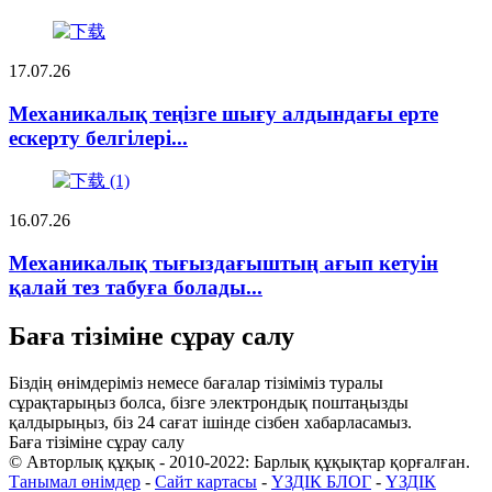
17.07.26
Механикалық теңізге шығу алдындағы ерте
ескерту белгілері...
16.07.26
Механикалық тығыздағыштың ағып кетуін
қалай тез табуға болады...
Баға тізіміне сұрау салу
Біздің өнімдеріміз немесе бағалар тізіміміз туралы
сұрақтарыңыз болса, бізге электрондық поштаңызды
қалдырыңыз, біз 24 сағат ішінде сізбен хабарласамыз.
Баға тізіміне сұрау салу
© Авторлық құқық - 2010-2022: Барлық құқықтар қорғалған.
Танымал өнімдер
-
Сайт картасы
-
ҮЗДІК БЛОГ
-
ҮЗДІК